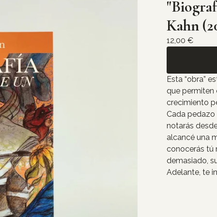
"Biograf
Kahn (2
12,00
€
Esta “obra” e
que permiten e
crecimiento pe
Cada pedazo v
notarás desde
alcancé una me
conocerás tú
demasiado, su
Adelante, te i